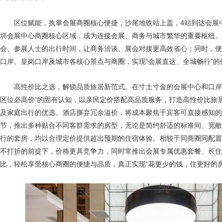
区位赋能，执掌会展商圈核心便捷，沙尾地铁站上盖，4站到达会展
圳会展中心商圈核心区域，成为连接会展、商务与城市繁华的重要枢纽。
会、参展人士的出行时间，让商务洽谈、展会对接更高效省心；同时，便
口岸、皇岗口岸及城市各核心景点与商圈，实现“会展直达、全城畅行”的
高性价比之选，解锁品质旅居新范式。在寸土寸金的会展中心和口岸
区位必高价”的固有认知，以亲民定价搭配高品质服务，打造高性价比旅
及家庭出行的优选。酒店摒弃冗余溢价，将成本聚焦于宾客可直接感知的
节，推出多种贴合不同客群需求的房型，无论是简约舒适的标准间、宽敞
行的套房，均以合理定价提供超出预期的住宿体验。相较于同商圈同配置
不打折的前提下，价格更具竞争力，同时常推出会展专属优惠套餐、长住
比，轻松享受核心商圈的便捷与品质，真正实现“花更少的钱，住更好的