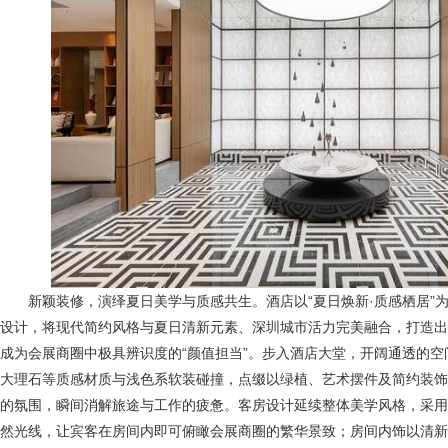
新颖装修，演绎夏日美学与质感共生。酒店以“夏日焕新·质感栖居”
设计，将现代简约风格与夏日清新元素、深圳城市活力完美融合，打造出
成为会展商圈中极具辨识度的“颜值担当”。步入酒店大堂，开阔通透的
大理石等质感材质与浅色系软装碰撞，点缀以绿植、艺术摆件及简约装饰
的氛围，瞬间消解旅途与工作的疲惫。客房设计延续整体美学风格，采用
然光线，让宾客在房间内即可俯瞰会展商圈的繁华景致；房间内饰以清新