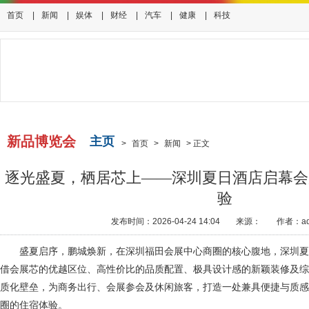
首页
|
新闻
|
娱体
|
财经
|
汽车
|
健康
|
科技
新品博览会
主页
>
首页
>
新闻
>
正文
逐光盛夏，栖居芯上——深圳夏日酒店启幕会
验
发布时间：2026-04-24 14:04
来源：
作者：ad
盛夏启序，鹏城焕新，在深圳福田会展中心商圈的核心腹地，深圳
借会展芯的优越区位、高性价比的品质配置、极具设计感的新颖装修及综
质化壁垒，为商务出行、会展参会及休闲旅客，打造一处兼具便捷与质感
圈的住宿体验。